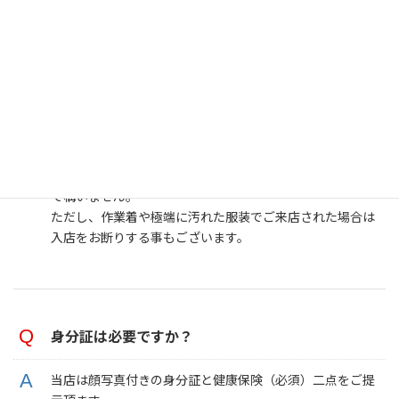
わからない事など御座いましたらお気軽にスタッフまでお
尋ねください。
ドレスコードはあるの？
ドレスコードはございません。 普段着やスーツ等の服装
で構いません。
ただし、作業着や極端に汚れた服装でご来店された場合は
入店をお断りする事もございます。
身分証は必要ですか？
当店は顔写真付きの身分証と健康保険（必須）二点をご提