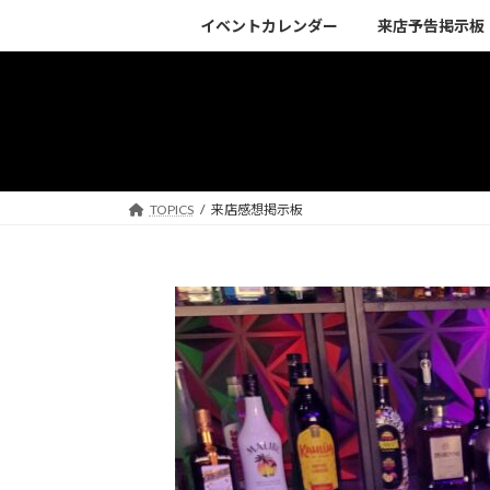
コ
ナ
イベントカレンダー
来店予告掲示板
ン
ビ
テ
ゲ
ン
ー
ツ
シ
へ
ョ
ス
ン
キ
に
TOPICS
来店感想掲示板
ッ
移
プ
動