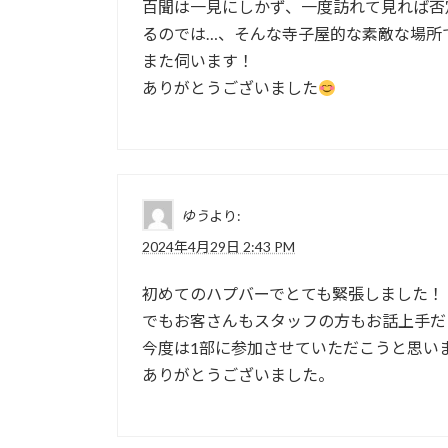
百聞は一見にしかず、一度訪れて見れば否
ナ
るのでは…、そんな寺子屋的な素敵な場所で
また伺います！
ビ
ありがとうございました
ゲ
ー
シ
ゆう
より:
ョ
2024年4月29日 2:43 PM
ン
初めてのハプバーでとても緊張しました！
でもお客さんもスタッフの方もお話上手だ
今度は1部に参加させていただこうと思い
ありがとうございました。