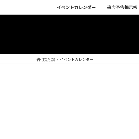
コ
ナ
イベントカレンダー
来店予告掲示板
ン
ビ
テ
ゲ
ン
ー
ツ
シ
へ
ョ
ス
ン
キ
に
TOPICS
イベントカレンダー
ッ
移
プ
動