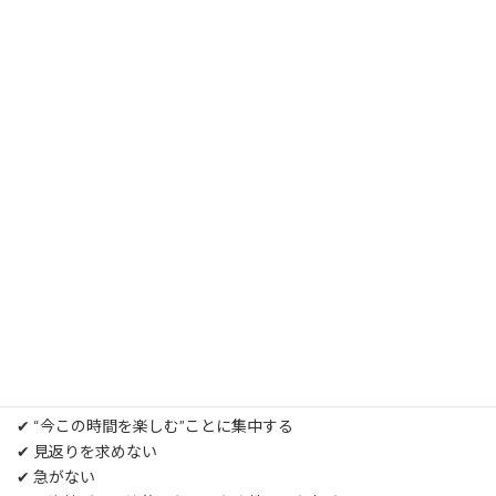
■5｜「欲を出さない」人が最後
に一番好かれる
ハプバーにおいて、
最も好かれるのは
“余裕のある大人”
。
逆に一番嫌われるのが
“焦って成果を取りに行く人”
。
焦りは態度に100％出ます。
焦り＝下心と思われることも。
だからこそ、
✔ “今この時間を楽しむ”ことに集中する
✔ 見返りを求めない
✔ 急がない