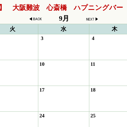
 大阪難波 心斎橋 ハプニングバー | 
9月
火
水
木
3
4
10
11
17
18
24
25