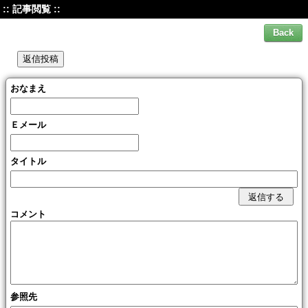
:: 記事閲覧 ::
おなまえ
Ｅメール
タイトル
コメント
参照先