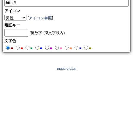
アイコン
[
アイコン参照
]
暗証キー
(英数字で8文字以内)
文字色
■
■
■
■
■
■
■
■
■
-
REDDRAGON
-